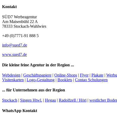
Kontakt
SÜD7 Werbeagentur
Am Maisenbühl 22 A
78333
Stockach-Wahlwies
+49 (0)7771-91 888 5
info@sued7.de
www.sued7.de
Die kleine feine Agentur in der Region ...
Webdesign
|
Geschäftspapiere
|
Online-Shops
|
Flyer
|
Plakate
|
Werb
Visitenkarten
|
Logo-Gestaltung
|
Booklets
|
Contao Schulungen
... für Unternehmen aus der Region
Stockach
|
Singen Htwl.
|
Hegau
|
Radolfzell / Höri
|
westlicher Bode
WhatsApp Kontakt