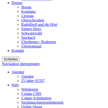
Design
Hegau
Konstanz
Linzgau
Oberschwaben
Radolfzell und die Höri
Singen Htwl.
Schwarzwald
Stockach
Überlingen / Bodensee
Überregional
Kontakt
Schließen
Navigation überspringen
Agentur
Agentur
25 Jahre SÜD7
Web
Webdesign
Contao CMS
Contao Schulungen
Suchmaschinenoptimierung
Online-Shops