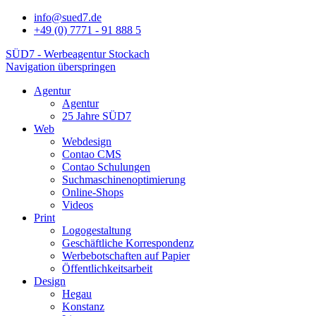
info@sued7.de
+49 (0) 7771 - 91 888 5
SÜD7 - Werbeagentur Stockach
Navigation überspringen
Agentur
Agentur
25 Jahre SÜD7
Web
Webdesign
Contao CMS
Contao Schulungen
Suchmaschinenoptimierung
Online-Shops
Videos
Print
Logogestaltung
Geschäftliche Korrespondenz
Werbebotschaften auf Papier
Öffentlichkeitsarbeit
Design
Hegau
Konstanz