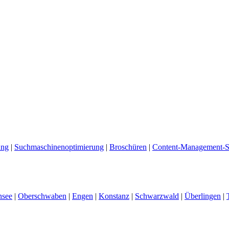
ung
|
Suchmaschinenoptimierung
|
Broschüren
|
Content-Management-S
nsee
|
Oberschwaben
|
Engen
|
Konstanz
|
Schwarzwald
|
Überlingen
|