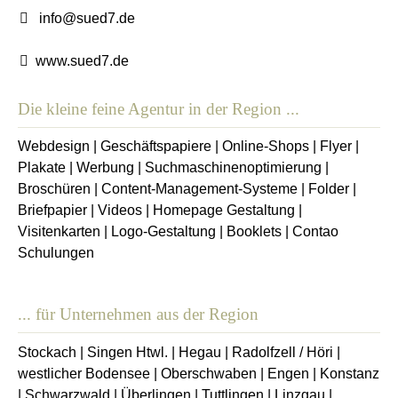
info@sued7.de
www.sued7.de
Die kleine feine Agentur in der Region ...
Webdesign
|
Geschäftspapiere
|
Online-Shops
|
Flyer
|
Plakate
|
Werbung
|
Suchmaschinenoptimierung
|
Broschüren
|
Content-Management-Systeme
|
Folder
|
Briefpapier
|
Videos
|
Homepage Gestaltung
|
Visitenkarten
|
Logo-Gestaltung
|
Booklets
|
Contao
Schulungen
... für Unternehmen aus der Region
Stockach
|
Singen Htwl.
|
Hegau
|
Radolfzell / Höri
|
westlicher Bodensee
|
Oberschwaben
|
Engen
|
Konstanz
|
Schwarzwald
|
Überlingen
|
Tuttlingen
|
Linzgau
|