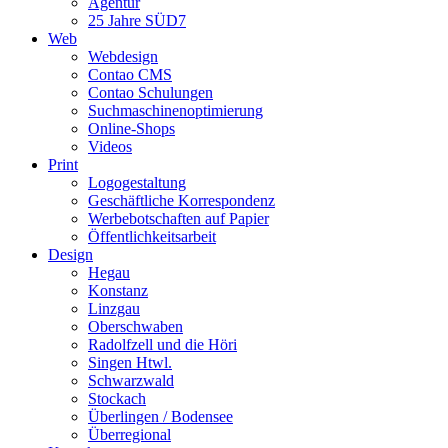
Agentur
25 Jahre SÜD7
Web
Webdesign
Contao CMS
Contao Schulungen
Suchmaschinenoptimierung
Online-Shops
Videos
Print
Logogestaltung
Geschäftliche Korrespondenz
Werbebotschaften auf Papier
Öffentlichkeitsarbeit
Design
Hegau
Konstanz
Linzgau
Oberschwaben
Radolfzell und die Höri
Singen Htwl.
Schwarzwald
Stockach
Überlingen / Bodensee
Überregional