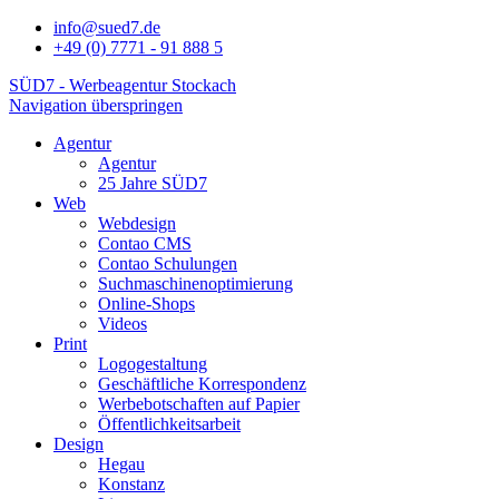
info@sued7.de
+49 (0) 7771 - 91 888 5
SÜD7 - Werbeagentur Stockach
Navigation überspringen
Agentur
Agentur
25 Jahre SÜD7
Web
Webdesign
Contao CMS
Contao Schulungen
Suchmaschinenoptimierung
Online-Shops
Videos
Print
Logogestaltung
Geschäftliche Korrespondenz
Werbebotschaften auf Papier
Öffentlichkeitsarbeit
Design
Hegau
Konstanz