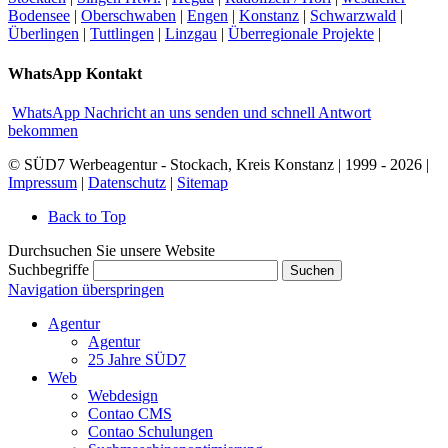
Bodensee
|
Oberschwaben
|
Engen
|
Konstanz
|
Schwarzwald
|
Überlingen
|
Tuttlingen
|
Linzgau
|
Überregionale Projekte
|
WhatsApp Kontakt
WhatsApp Nachricht an uns senden und schnell Antwort
bekommen
© SÜD7 Werbeagentur - Stockach, Kreis Konstanz | 1999 - 2026 |
Impressum
|
Datenschutz
|
Sitemap
Back to Top
Durchsuchen Sie unsere Website
Suchbegriffe
Suchen
Navigation überspringen
Agentur
Agentur
25 Jahre SÜD7
Web
Webdesign
Contao CMS
Contao Schulungen