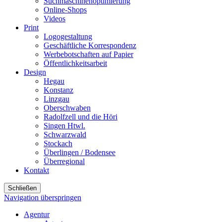
Suchmaschinenoptimierung
Online-Shops
Videos
Print
Logogestaltung
Geschäftliche Korrespondenz
Werbebotschaften auf Papier
Öffentlichkeitsarbeit
Design
Hegau
Konstanz
Linzgau
Oberschwaben
Radolfzell und die Höri
Singen Htwl.
Schwarzwald
Stockach
Überlingen / Bodensee
Überregional
Kontakt
Schließen
Navigation überspringen
Agentur