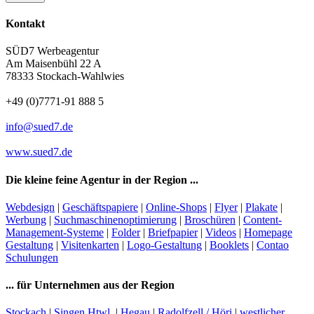
Kontakt
SÜD7 Werbeagentur
Am Maisenbühl 22 A
78333
Stockach-Wahlwies
+49 (0)7771-91 888 5
info@sued7.de
www.sued7.de
Die kleine feine Agentur in der Region ...
Webdesign
|
Geschäftspapiere
|
Online-Shops
|
Flyer
|
Plakate
|
Werbung
|
Suchmaschinenoptimierung
|
Broschüren
|
Content-
Management-Systeme
|
Folder
|
Briefpapier
|
Videos
|
Homepage
Gestaltung
|
Visitenkarten
|
Logo-Gestaltung
|
Booklets
|
Contao
Schulungen
... für Unternehmen aus der Region
Stockach
|
Singen Htwl.
|
Hegau
|
Radolfzell / Höri
|
westlicher