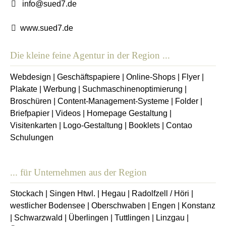
info@sued7.de
www.sued7.de
Die kleine feine Agentur in der Region ...
Webdesign
|
Geschäftspapiere
|
Online-Shops
|
Flyer
|
Plakate
|
Werbung
|
Suchmaschinenoptimierung
|
Broschüren
|
Content-Management-Systeme
|
Folder
|
Briefpapier
|
Videos
|
Homepage Gestaltung
|
Visitenkarten
|
Logo-Gestaltung
|
Booklets
|
Contao
Schulungen
... für Unternehmen aus der Region
Stockach
|
Singen Htwl.
|
Hegau
|
Radolfzell / Höri
|
westlicher Bodensee
|
Oberschwaben
|
Engen
|
Konstanz
|
Schwarzwald
|
Überlingen
|
Tuttlingen
|
Linzgau
|